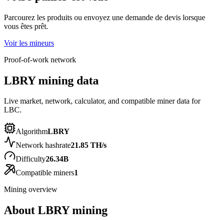
Parcourez les produits ou envoyez une demande de devis lorsque
vous êtes prêt.
Voir les mineurs
Proof-of-work network
LBRY mining data
Live market, network, calculator, and compatible miner data for
LBC.
Algorithm
LBRY
Network hashrate
21.85 TH/s
Difficulty
26.34B
Compatible miners
1
Mining overview
About
LBRY
mining