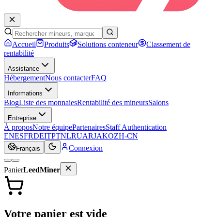
Accueil
Produits
Solutions conteneur
Classement de
rentabilité
Assistance
Hébergement
Nous contacter
FAQ
Informations
Blog
Liste des monnaies
Rentabilité des mineurs
Salons
Entreprise
À propos
Notre équipe
Partenaires
Staff Authentication
EN
ES
FR
DE
IT
PT
NL
RU
AR
JA
KO
ZH-CN
Connexion
Français
Panier
LeedMiner
Votre panier est vide