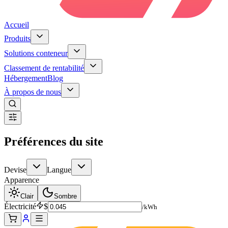
Accueil
Produits
Solutions conteneur
Classement de rentabilité
Hébergement
Blog
À propos de nous
Préférences du site
Devise
Langue
Apparence
Clair
Sombre
Électricité
$
/kWh