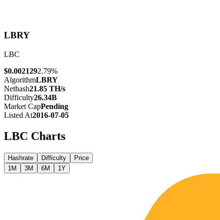
LBRY
LBC
$0.002129
2.79%
Algorithm
LBRY
Nethash
21.85 TH/s
Difficulty
26.34B
Market Cap
Pending
Listed At
2016-07-05
LBC
Charts
Hashrate
Difficulty
Price
1M
3M
6M
1Y