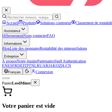
Accueil
Produits
Solutions conteneur
Classement de rentabili
Assistance
Hébergement
Nous contacter
FAQ
Informations
Blog
Liste des monnaies
Rentabilité des mineurs
Salons
Entreprise
À propos
Notre équipe
Partenaires
Staff Authentication
EN
ES
FR
DE
IT
PT
NL
RU
AR
JA
KO
ZH-CN
Connexion
Français
Panier
LeedMiner
Votre panier est vide