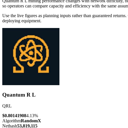
Quantum R L mining performance changes with network difficulty, bloc
so operators can compare capacity and efficiency with the same assum
Use the live figures as planning inputs rather than guaranteed returns.
deploying equipment.
Quantum R L
QRL
$0.80141908
4.13%
Algorithm
RandomX
Nethash
53,819,115