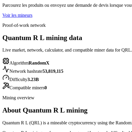
Parcourez les produits ou envoyez une demande de devis lorsque vous 
Voir les mineurs
Proof-of-work network
Quantum R L mining data
Live market, network, calculator, and compatible miner data for QRL
Algorithm
RandomX
Network hashrate
53,819,115
Difficulty
3.23B
Compatible miners
0
Mining overview
About
Quantum R L
mining
Quantum R L (QRL) is a mineable cryptocurrency using the RandomX a