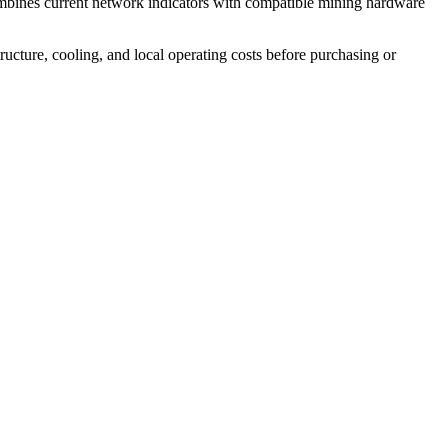
ombines current network indicators with compatible mining hardware
tructure, cooling, and local operating costs before purchasing or