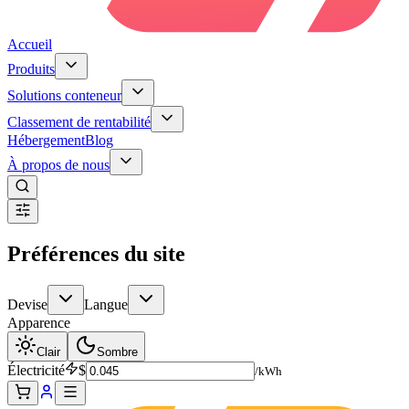
Accueil
Produits
Solutions conteneur
Classement de rentabilité
Hébergement
Blog
À propos de nous
Préférences du site
Devise
Langue
Apparence
Clair
Sombre
Électricité
$
/kWh