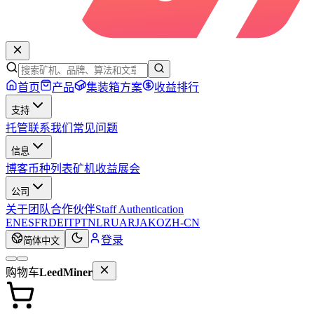
首页
产品
集装箱方案
收益排行
支持
托管
联系我们
常见问题
信息
博客
币种列表
矿机收益
展会
公司
关于
团队
合作伙伴
Staff Authentication
EN
ES
FR
DE
IT
PT
NL
RU
AR
JA
KO
ZH-CN
登录
简体中文
购物车
LeedMiner