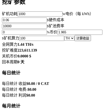
挖矿参数
矿机功耗
电价（每 kWh）
W
硬件成本
$
矿池费率
$
币价
%
矿机算力
$
计算收益
全网算力
1.44 TH/s
挖矿难度
223,611.139
关机币价
0.0000 $
回本周期
0 天
每日统计
每日统计 收益
$0.00 / 0 CAT
每日统计 电费
-$0.00
每日统计 利润
$0.00
每月统计