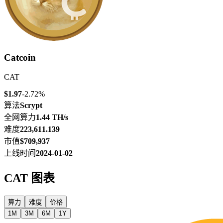
Catcoin
CAT
$1.97
-2.72%
算法
Scrypt
全网算力
1.44 TH/s
难度
223,611.139
市值
$709,937
上线时间
2024-01-02
CAT
图表
算力
难度
价格
1M
3M
6M
1Y