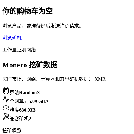
你的购物车为空
浏览产品，或准备好后发送询价请求。
浏览矿机
工作量证明网络
Monero 挖矿数据
实时市场、网络、计算器和兼容矿机数据： XMR.
算法
RandomX
全网算力
5.09 GH/s
难度
630.93B
兼容矿机
2
挖矿概览