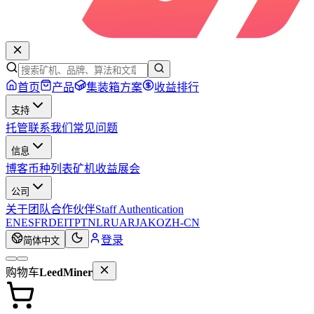
首页
产品
集装箱方案
收益排行
支持
托管
联系我们
常见问题
信息
博客
币种列表
矿机收益
展会
公司
关于
团队
合作伙伴
Staff Authentication
EN
ES
FR
DE
IT
PT
NL
RU
AR
JA
KO
ZH-CN
登录
简体中文
购物车
LeedMiner