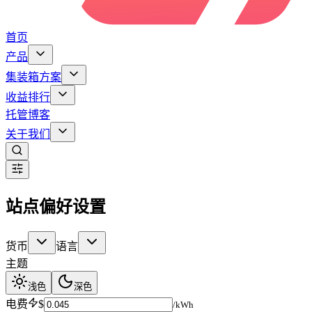
首页
产品
集装箱方案
收益排行
托管
博客
关于我们
站点偏好设置
货币
语言
主题
浅色
深色
电费
$
/kWh